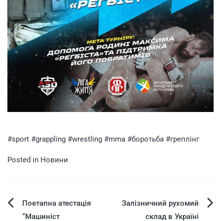
#sport #grappling #wrestling #mma #боротьба #греплінг
Posted in
Новини
Поетапна атестація
Залізничний рухомий
“Машиніст
склад в Україні