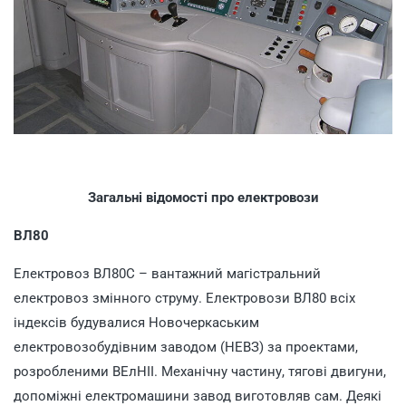
Загальні відомості про електровози
ВЛ80
Електровоз ВЛ80C – вантажний магістральний
електровоз змінного струму. Електровози ВЛ80 всіх
індексів будувалися Новочеркаським
електровозобудівним заводом (НЕВЗ) за проектами,
розробленими ВЕлНІІ. Механічну частину, тягові двигуни,
допоміжні електромашини завод виготовляв сам. Деякі