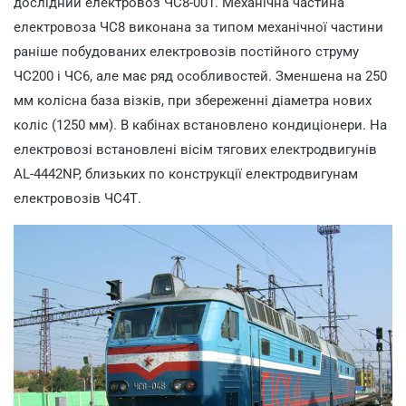
дослідний електровоз ЧС8-001. Механічна частина
електровоза ЧС8 виконана за типом механічної частини
раніше побудованих електровозів постійного струму
ЧС200 і ЧС6, але має ряд особливостей. Зменшена на 250
мм колісна база візків, при збереженні діаметра нових
коліс (1250 мм). В кабінах встановлено кондиціонери. На
електровозі встановлені вісім тягових електродвигунів
AL-4442NP, близьких по конструкції електродвигунам
електровозів ЧС4Т.