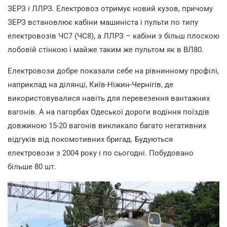
ЗЕРЗ і ЛЛРЗ. Електровоз отримує новий кузов, причому
ЗЕРЗ встановлює кабіни машиніста і пульти по типу
електровозів ЧС7 (ЧС8), а ЛЛРЗ – кабіни з більш плоскою
лобовій стінкою і майже таким же пультом як в ВЛ80.
Електровози добре показали себе на рівнинному профілі,
наприклад на ділянці, Київ-Ніжин-Чернігів, де
використовувалися навіть для перевезення вантажних
вагонів. А на пагорбах Одеської дороги водіння поїздів
довжиною 15-20 вагонів викликало багато негативних
відгуків від локомотивних бригад. Будуються
електровози з 2004 року і по сьогодні. Побудовано
більше 80 шт.