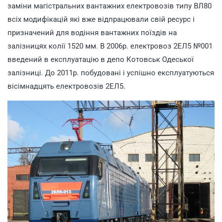
заміни магістральних вантажних електровозів типу ВЛ80
всіх модифікацій які вже відпрацювали свій ресурс і
призначений для водіння вантажних поїздів на
залізницях колії 1520 мм. В 2006р. електровоз 2ЕЛ5 №001
введений в експлуатацію в депо Котовськ Одеської
залізниці. До 2011р. побудовані і успішно експлуатуються
вісімнадцять електровозів 2ЕЛ5.