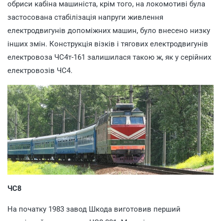
обриси кабіна машиніста, крім того, на локомотиві була
застосована стабілізація напруги живлення
електродвигунів допоміжних машин, було внесено низку
інших змін. Конструкція візків і тягових електродвигунів
електровоза ЧС4т-161 залишилася такою ж, як у серійних
електровозів ЧС4.
ЧС8
На початку 1983 завод Шкода виготовив перший