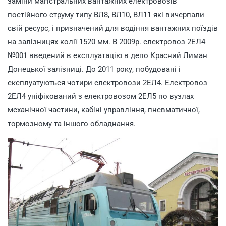
заміни магістральних вантажних електровозів
постійного струму типу ВЛ8, ВЛ10, ВЛ11 які вичерпали
свій ресурс, і призначений для водіння вантажних поїздів
на залізницях колії 1520 мм. В 2009р. електровоз 2ЕЛ4
№001 введений в експлуатацію в депо Красний Лиман
Донецької залізниці. До 2011 року, побудовані і
експлуатуються чотири електровози 2ЕЛ4. Електровоз
2ЕЛ4 уніфікований з електровозом 2ЕЛ5 по вузлах
механічної частини, кабіні управління, пневматичної,
тормозному та іншого обладнання.