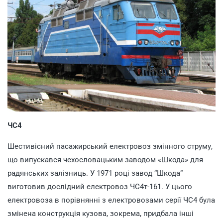
ЧС4
Шестивісний пасажирський електровоз змінного струму,
що випускався чехословацьким заводом «Шкода» для
радянських залізниць. У 1971 році завод “Шкода”
виготовив дослідний електровоз ЧС4т-161. У цього
електровоза в порівнянні з електровозами серії ЧС4 була
змінена конструкція кузова, зокрема, придбала інші