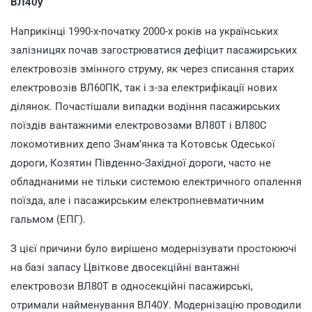
ВЛ40у
Наприкінці 1990-х-початку 2000-х років на українських
залізницях почав загострюватися дефіцит пасажирських
електровозів змінного струму, як через списання старих
електровозів ВЛ60ПК, так і з-за електрифікації нових
ділянок. Почастішали випадки водіння пасажирських
поїздів вантажними електровозами ВЛ80Т і ВЛ80С
локомотивних депо Знам’янка та Котовськ Одеської
дороги, Козятин Південно-Західної дороги, часто не
обладнаними не тільки системою електричного опалення
поїзда, але і пасажирським електропневматичним
гальмом (ЕПГ).
З цієї причини було вирішено модернізувати простоюючі
на базі запасу Цвіткове двосекційні вантажні
електровози ВЛ80Т в односекційні пасажирські,
отримали найменування ВЛ40У. Модернізацію проводили