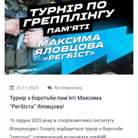
20.11.2023
No Responses
Турнір з боротьби пам’яті Максима
“Регбіста” Яловцова!
10 грудня 2023 року в спорткомплексі Інституту
Фізкультури і Спорту, відбудеться турнір з боротьби
“греплінг”, спрямований вшанувати пам&#8...