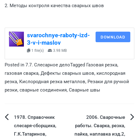
2. Методы контроля качества сварных швов
svarochnye-raboty-izd-
DOWNLOAD
3-v-i-maslov
1 file(s)
3.98 MB
Posted in
7.7. Слесарное дело
Tagged
Газовая резка
,
газовая сварка
,
Дефекты сварных швов
,
кислородная
резка
,
Кислородная резка металлов
,
Резаки для ручной
резки
,
сварные соединения
,
Сварные швы
1978. Справочник
2006. Сварочные
слесаря-сборщика,
работы. Сварка, резка,
Г.К.Татаринов,
пайка, наплавка изд.2,