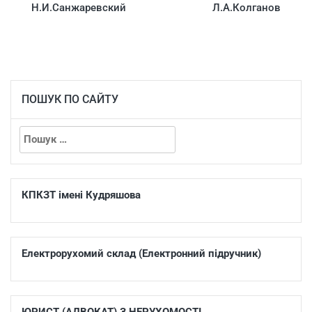
Н.И.Санжаревский
Л.А.Колганов
ПОШУК ПО САЙТУ
КПКЗТ імені Кудряшова
Електрорухомий склад (Електронний підручник)
ЮРИСТ (АДВОКАТ) З НЕРУХОМОСТІ