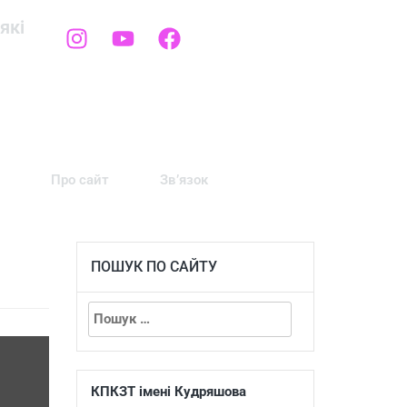
які
Про сайт
Зв’язок
ПОШУК ПО САЙТУ
КПКЗТ імені Кудряшова