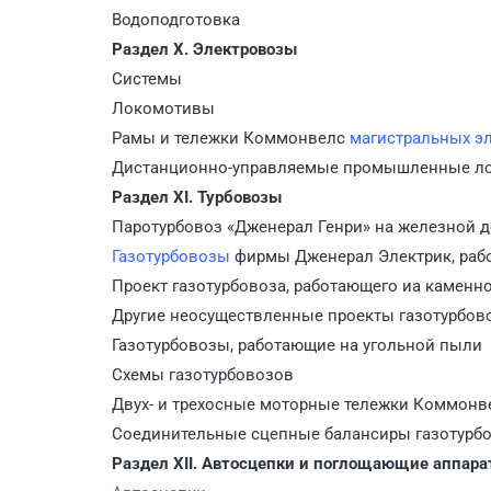
Водоподготовка
Раздел X. Электровозы
Системы
Локомотивы
Рамы и тележки Коммонвелс
магистральных э
Дистанционно-управляемые промышленные л
Раздел XI. Турбовозы
Паротурбовоз «Дженерал Генри» на железной д
Газотурбовозы
фирмы Дженерал Электрик, раб
Проект газотурбовоза, работающего иа каменно
Другие неосуществленные проекты газотурбов
Газотурбовозы, работающие на угольной пыли
Схемы газотурбовозов
Двух- и трехосные моторные тележки Коммонв
Соединительные сцепные балансиры газотурбов
Раздел XII. Автосцепки и поглощающие аппар