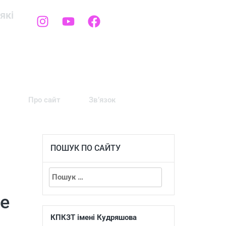
які
Про сайт
Зв’язок
ПОШУК ПО САЙТУ
е
КПКЗТ імені Кудряшова