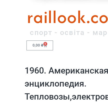
raillook.c
спорт - освіта - ма
0
0,00
₴
1960. Американска
энциклопедия.
Тепловозы,электро