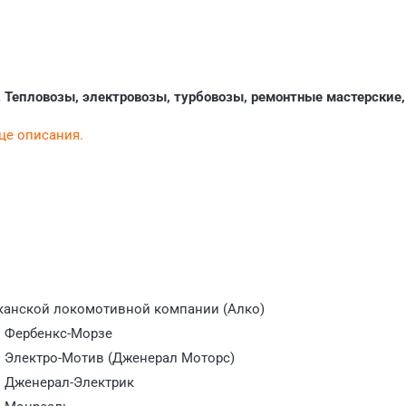
Тепловозы, электровозы, турбовозы, ремонтные мастерские,
нце описания.
ы
иканской локомотивной компании (Алко)
ы Фербенкс-Морзе
ы Электро-Мотив (Дженерал Моторс)
ы Дженерал-Электрик