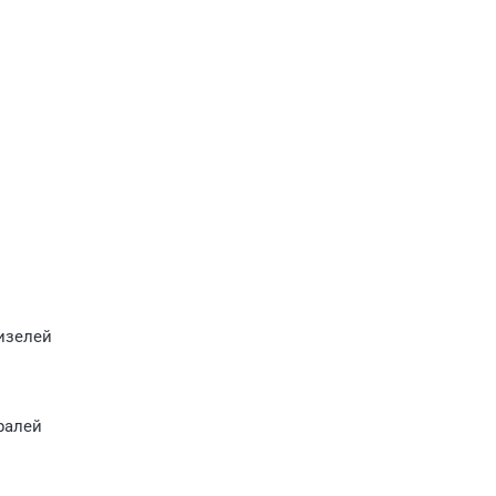
изелей
ралей