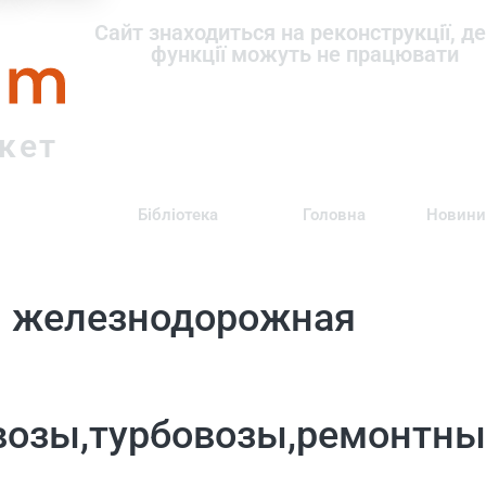
om
Сайт знаходиться на реконструкції, де
функції можуть не працювати
ркет
Бібліотека
Головна
Новини
я железнодорожная
возы,турбовозы,ремонтны