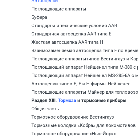
Автосцепки
Поглощающие аппараты
Буфера
Стандарты и технические условия AAR
Стандартная автосцепка AAR типа Е
Жесткая автосцепка AAR типа Н
Взаимозаменяемая автосцепка типа F по врем
Поглощающие аппаратытипов Вестингауз и Ка
Поглощающий аппарат Нейшенел типа М-380 с
Поглощающий аппарат Нейшенел MS-285-6A с
Автосцепки типов Е, F и Н фирмы Нейшенел
Поглощающие аппараты Майнер для тепловозо
Раздел XIII.
Тормоза
и тормозные приборы
Общая часть
Тормозное оборудование Вестингауз
Тормозные колодки «Кобра» для локомотивов
Тормозное оборудование «Нью-Йорк»