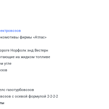
лектровозов
окомотивы фирмы «Атлас»
ороге Норфолк энд Вестерн
отающие иа жидком топливе
м угле
озов
елс газотурбовозов
озов с осевой формулой 2-2-2-2
аты