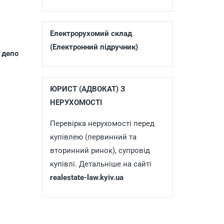
Електрорухомий склад
(Електронний підручник)
 депо
ЮРИСТ (АДВОКАТ) З
НЕРУХОМОСТІ
Перевірка нерухомості перед
купівлею (первинний та
вторинний ринок), супровід
купівлі. Детальніше на сайті
realestate-law.kyiv.ua