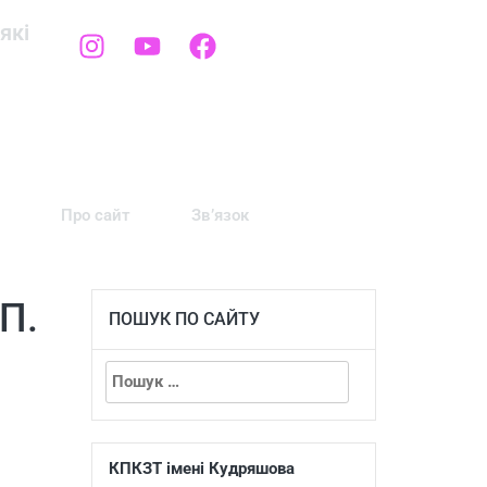
які
Про сайт
Зв’язок
П.
ПОШУК ПО САЙТУ
КПКЗТ імені Кудряшова