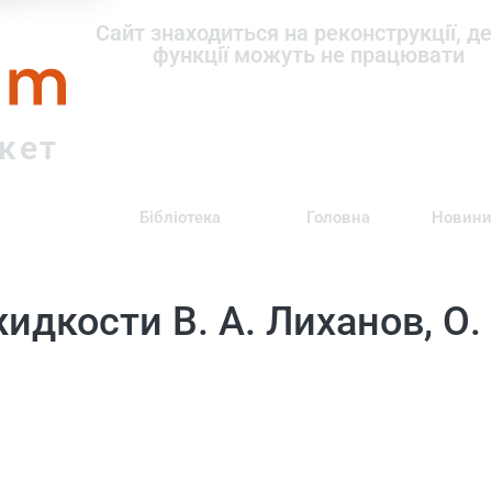
om
Сайт знаходиться на реконструкції, де
функції можуть не працювати
ркет
Бібліотека
Головна
Новини
идкости В. А. Лиханов, О. 