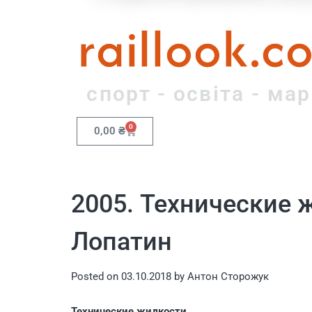
raillook.c
спорт - освіта - ма
0
0,00
₴
2005. Технические ж
Лопатин
Posted on
03.10.2018
by
Антон Сторожук
Технические жидкости