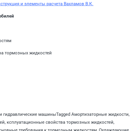
струкция и элементы расчета Вахламов В.К.
обилей
остям
тва тормозных жидкостей
а и гидравлические машины
Tagged
Амортизаторные жидкости
,
ей
,
ксплуатационные свойства тормозных жидкостей
,
сновные требования к тормозным жидкостям
,
Охлаждающие