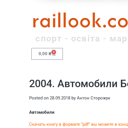
raillook.c
спорт - освіта - ма
0
0,00
₴
2004. Автомобили Бо
Posted on
28.09.2018
by
Антон Сторожук
Автомобили
Скачать книгу в формате “pdf” вы можете в кон