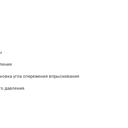
ы
вления
ановка угла опережения впрыскивания
го давления