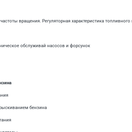
а частоты вращения. Регуляторная характеристика топливного
ехническое обслуживай насосов и форсунок
нзина
ания
впрыскиванием бензина
тания