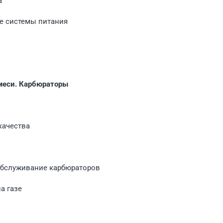
а
ие системы питания
смеси. Карбюраторы
качества
обслуживание карбюраторов
а газе