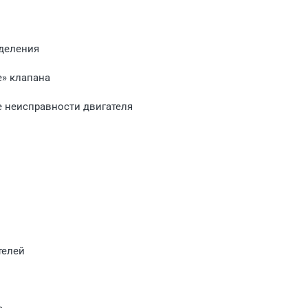
еделения
е» клапана
е неисправности двигателя
телей