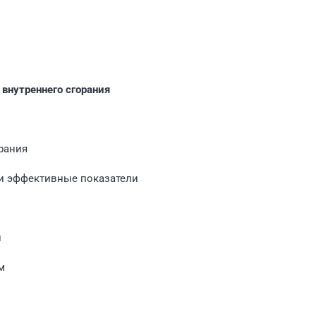
 внутреннего сгорания
орания
 и эффективные показатели
й
м