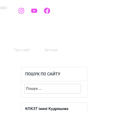
які
Про сайт
Зв’язок
ПОШУК ПО САЙТУ
КПКЗТ імені Кудряшова