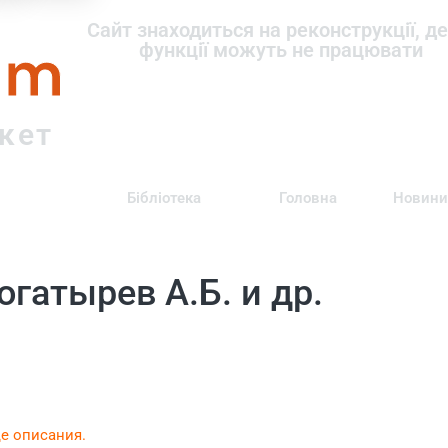
om
Сайт знаходиться на реконструкції, де
функції можуть не працювати
ркет
Бібліотека
Головна
Новини
гатырев А.Б. и др.
це описания.