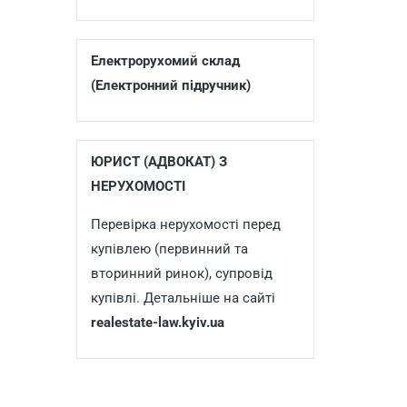
Електрорухомий склад
(Електронний підручник)
ЮРИСТ (АДВОКАТ) З
НЕРУХОМОСТІ
Перевірка нерухомості перед
купівлею (первинний та
вторинний ринок), супровід
купівлі. Детальніше на сайті
realestate-law.kyiv.ua