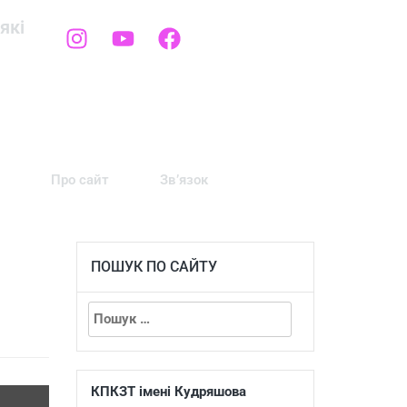
які
Про сайт
Зв’язок
ПОШУК ПО САЙТУ
КПКЗТ імені Кудряшова