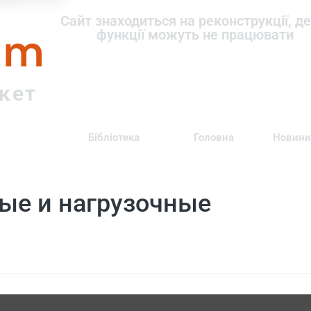
om
Сайт знаходиться на реконструкції, де
функції можуть не працювати
ркет
Бібліотека
Головна
Новини
ые и нагрузочные