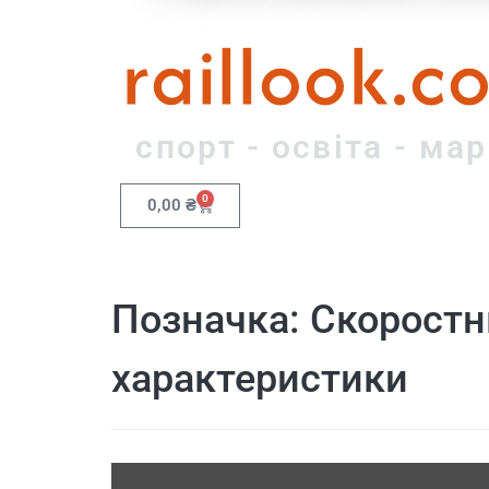
raillook.c
спорт - освіта - ма
0
0,00
₴
Позначка:
Скоростн
характеристики