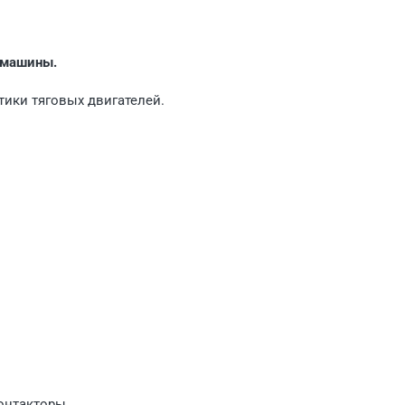
е машины.
ики тяговых двига­телей.
онтакторы.