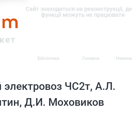
om
Сайт знаходиться на реконструкції, де
функції можуть не працювати
ркет
Бібліотека
Головна
Новини
 электровоз ЧС2т, А.Л.
тин, Д.И. Моховиков