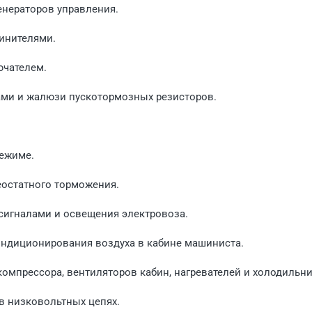
енераторов управ­ления.
инителями.
ючателем.
ми и жалюзи пуско­тормозных резисторов.
режиме.
остатного тормо­жения.
сигналами и освещения электровоза.
ондиционирования воз­духа в кабине машиниста.
омпрессора, вентиля­торов кабин, нагревателей и холодильни
в низковольтных цепях.