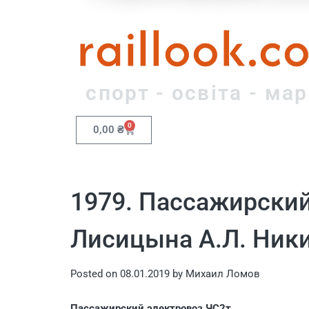
raillook.c
спорт - освіта - ма
0
0,00
₴
1979. Пассажирский
Лисицына А.Л. Ники
Posted on
08.01.2019
by
Михаил Ломов
Пассажирский электровоз ЧС2т