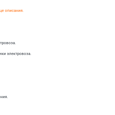
нце описания.
тровоза.
ики электровоза.
ния.