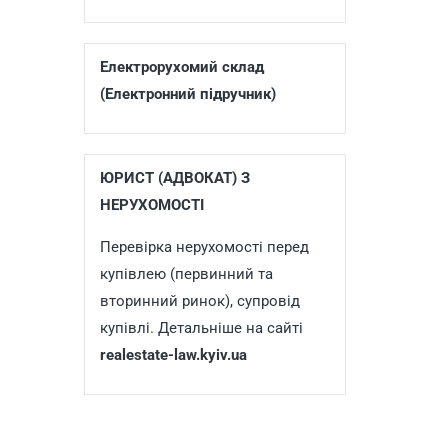
Електрорухомий склад
(Електронний підручник)
ЮРИСТ (АДВОКАТ) З
НЕРУХОМОСТІ
Перевірка нерухомості перед
купівлею (первинний та
вторинний ринок), супровід
купівлі. Детальніше на сайті
realestate-law.kyiv.ua