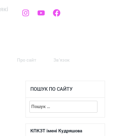
які
Про сайт
Зв’язок
ПОШУК ПО САЙТУ
КПКЗТ імені Кудряшова