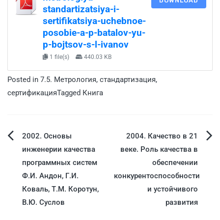
DOWNLOAD
standartizatsiya-i-
sertifikatsiya-uchebnoe-
posobie-a-p-batalov-yu-
p-bojtsov-s-l-ivanov
1 file(s)
440.03 KB
Posted in
7.5. Метрология, стандартизация,
сертификация
Tagged
Книга
2002. Основы
2004. Качество в 21
инженерии качества
веке. Роль качества в
программных систем
обеспечении
Ф.И. Андон, Г.И.
конкурентоспособности
Коваль, Т.М. Коротун,
и устойчивого
В.Ю. Суслов
развития