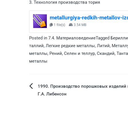
3. Технология производства тория
metallurgiya-redkih-metallov-i
1 file(s)
3.54 MB
Posted in
7.4. Материаловедение
Tagged
Берилл
таллий
,
Легкие редкие металлы
,
Литий
,
Металлу
металлы
,
Рений
,
Селен и теллур
,
Скандий
,
Танта
металлы
1990. Производство порошковых изделий и
Г.А. Либенсон