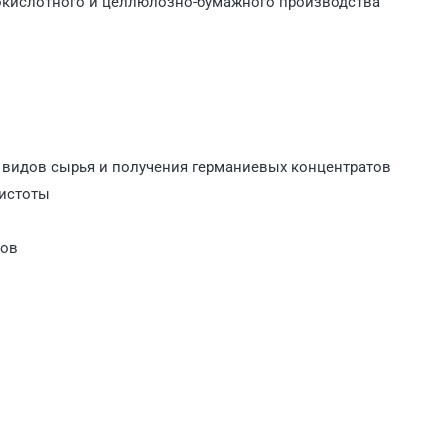
нокислотного и целлюлозно-бумажного производства
 видов сырья и получения германиевых концентратов
чистоты
лов