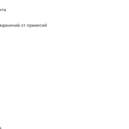
ита
соединений от примесей
а