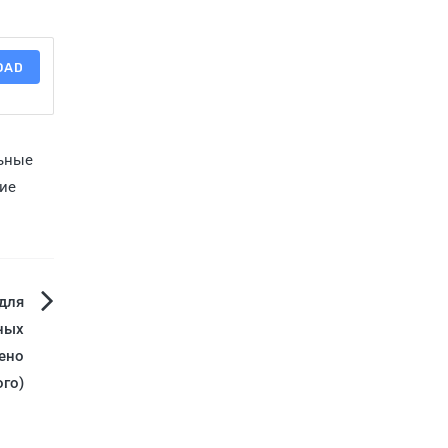
OAD
ьные
ие
для
ных
дено
ого)