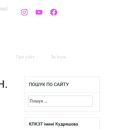
які
Про сайт
Зв’язок
Н.
ПОШУК ПО САЙТУ
КПКЗТ імені Кудряшова