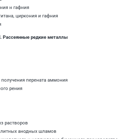
ния н гафния
итана, циркония и гафния
я
Ⅱ. Рассеянные редкие металлы
и получения перената аммония
ого рения
из растворов
ролитных анодных шламов