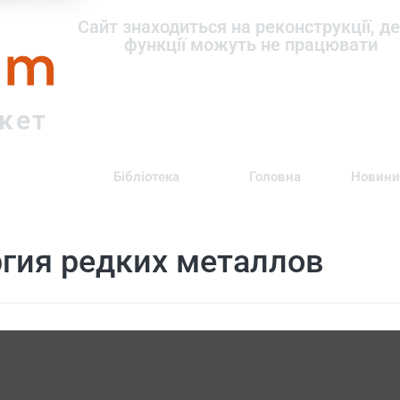
om
Сайт знаходиться на реконструкції, де
функції можуть не працювати
ркет
Бібліотека
Головна
Новини
гия редких металлов