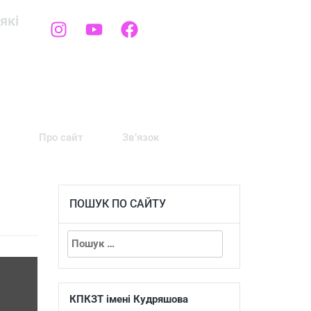
які
Про сайт
Зв’язок
ПОШУК ПО САЙТУ
КПКЗТ імені Кудряшова