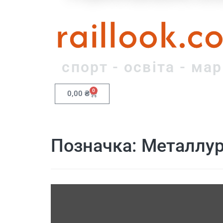
raillook.c
спорт - освіта - ма
0
0,00
₴
Позначка:
Металлур