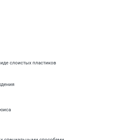
виде слоистых пластиков
ждения
ьюиса
ных специальными способами