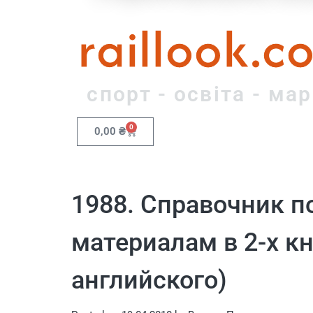
raillook.c
спорт - освіта - ма
0
0,00
₴
1988. Справочник 
материалам в 2-х кн
английского)