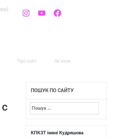
які
Про сайт
Зв’язок
ПОШУК ПО САЙТУ
 с
КПКЗТ імені Кудряшова