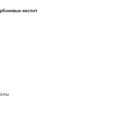
арбоновых кислот
молы