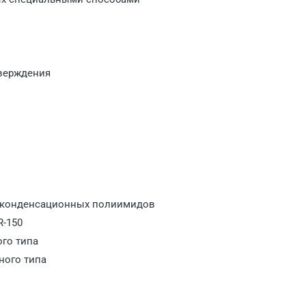
тверждения
я конденсационных полиимидов
R-150
ого типа
ного типа