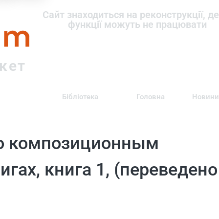
om
Сайт знаходиться на реконструкції, де
функції можуть не працювати
ркет
Бібліотека
Головна
Новини
по композиционным
игах, книга 1, (переведено