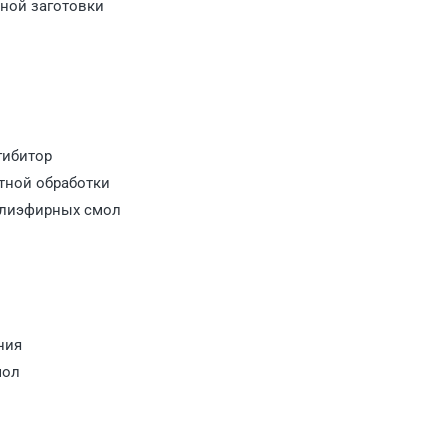
ной заготовки
гибитор
тной обработки
олиэфирных смол
ния
мол