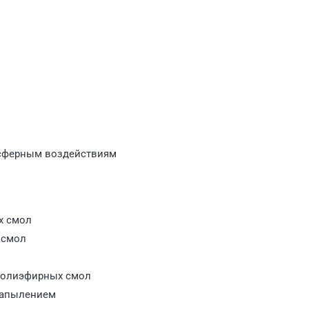
осферным воздействиям
х смол
 смол
 полиэфирных смол
 напылением