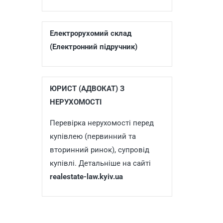
Електрорухомий склад
(Електронний підручник)
ЮРИСТ (АДВОКАТ) З
НЕРУХОМОСТІ
Перевірка нерухомості перед
купівлею (первинний та
вторинний ринок), супровід
купівлі. Детальніше на сайті
realestate-law.kyiv.ua