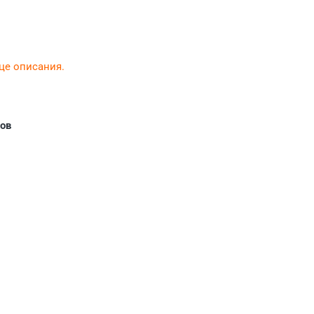
нце описания.
ов