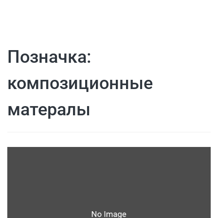
Позначка:
композиционные
матералы