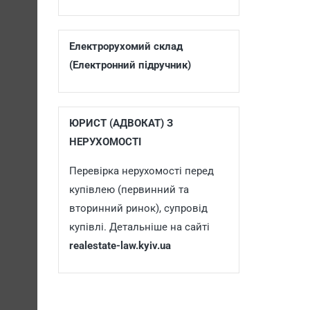
Електрорухомий склад
(Електронний підручник)
ЮРИСТ (АДВОКАТ) З
НЕРУХОМОСТІ
Перевірка нерухомості перед
купівлею (первинний та
вторинний ринок), супровід
купівлі. Детальніше на сайті
realestate-law.kyiv.ua