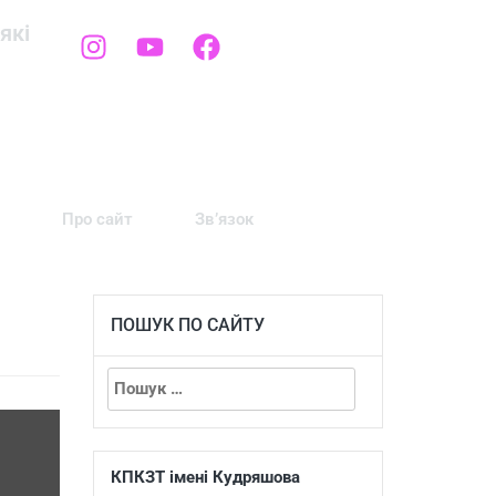
які
Про сайт
Зв’язок
ПОШУК ПО САЙТУ
КПКЗТ імені Кудряшова