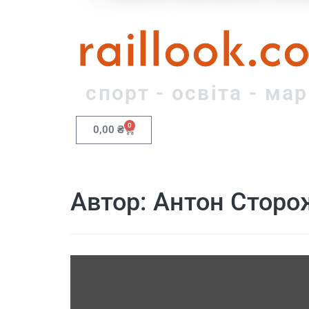
raillook.c
спорт - освіта - ма
0
0,00
₴
Автор:
Антон Сторо