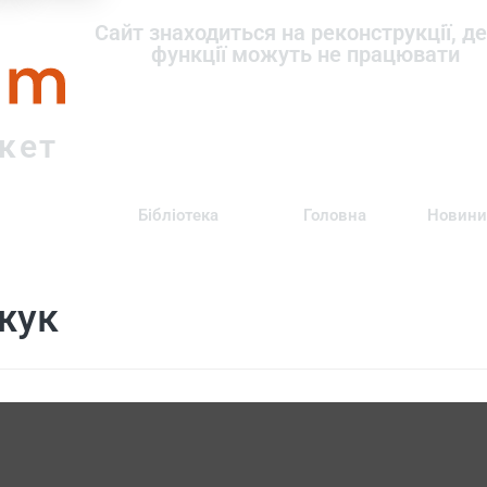
om
Сайт знаходиться на реконструкції, де
функції можуть не працювати
ркет
Бібліотека
Головна
Новини
жук