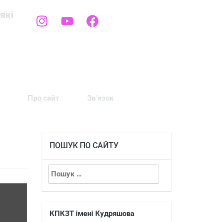
які
Про сайт
Зв’язок
ПОШУК ПО САЙТУ
КПКЗТ імені Кудряшова