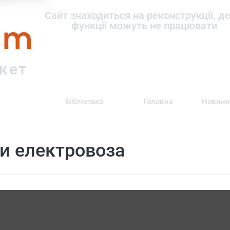
om
Сайт знаходиться на реконструкції, де
функції можуть не працювати
ркет
Бібліотека
Головна
Новини
и електровоза