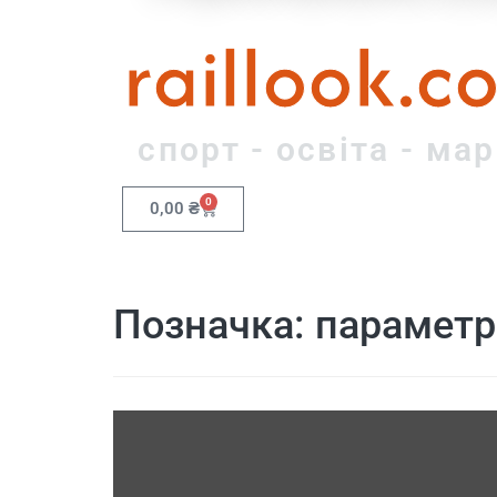
raillook.c
спорт - освіта - ма
0
0,00
₴
Позначка:
параметр