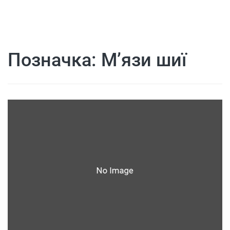
Позначка:
М’язи шиї