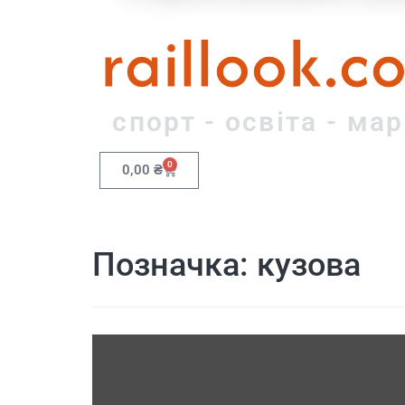
raillook.c
спорт - освіта - ма
0
0,00
₴
Позначка:
кузова