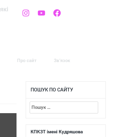
які
Про сайт
Зв’язок
ПОШУК ПО САЙТУ
КПКЗТ імені Кудряшова