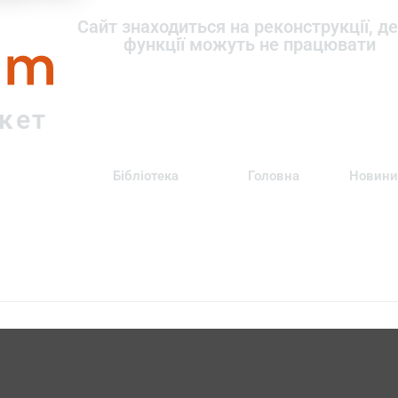
om
Сайт знаходиться на реконструкції, де
функції можуть не працювати
ркет
Бібліотека
Головна
Новини