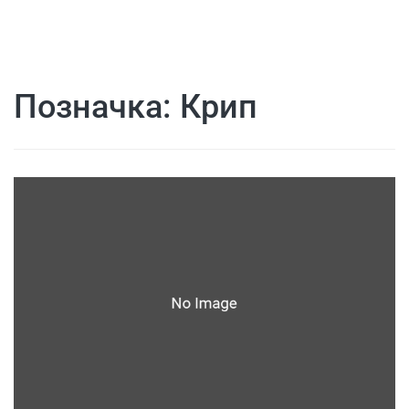
Позначка:
Крип