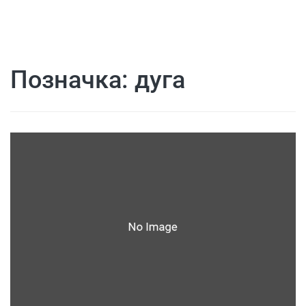
Позначка:
дуга