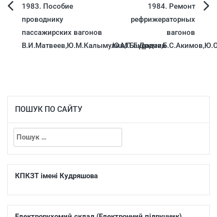
1983. Пособие
1984. Ремонт
проводнику
рефрижераторных
пассажирских вагонов
вагонов
В.И.Матвеев,Ю.М.Калымулин,Л.Г.Дремин
Ю.М.Бакрадзе,Б.С.Акимов,Ю.
ПОШУК ПО САЙТУ
КПКЗТ імені Кудряшова
Електрорухомий склад (Електронний підручник)