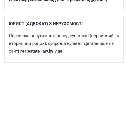
ЮРИСТ (АДВОКАТ) З НЕРУХОМОСТІ
Перевірка нерухомості перед купівлею (первинний та
вторинний ринок), супровід купівлі. Детальніше на
сайті
realestate-law.kyiv.ua