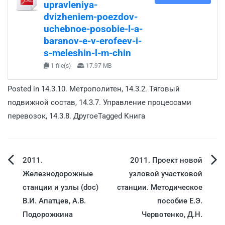
upravleniya-
dvizheniem-poezdov-
uchebnoe-posobie-l-a-
baranov-e-v-erofeev-i-
s-meleshin-l-m-chin
1 file(s)
17.97 MB
Posted in
14.3.10. Метрополитен
,
14.3.2. Тяговый
подвижной состав
,
14.3.7. Управление процессами
перевозок
,
14.3.8. Другое
Tagged
Книга
2011.
2011. Проект новой
Железнодорожные
узловой участковой
станции и узлы (doc)
станции. Методическое
В.И. Апатцев, А.В.
пособие Е.Э.
Подорожкина
Червотенко, Д.Н.