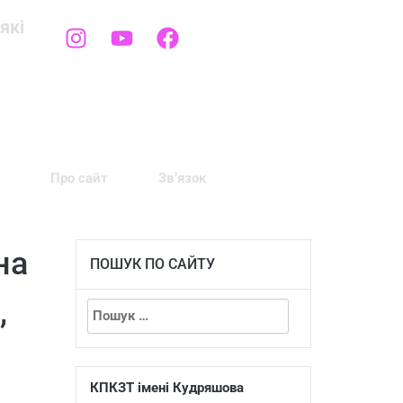
які
Про сайт
Зв’язок
на
ПОШУК ПО САЙТУ
,
КПКЗТ імені Кудряшова