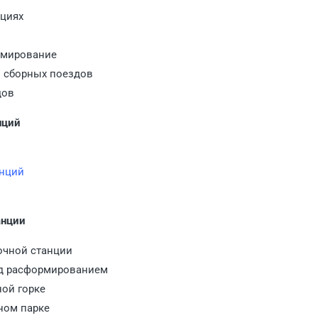
нциях
рмирование
и сборных поездов
дов
нций
анций
анции
очной станции
ред расформированием
ной горке
ном парке