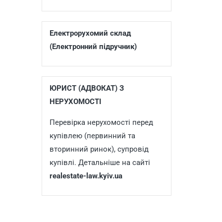
Електрорухомий склад
(Електронний підручник)
ЮРИСТ (АДВОКАТ) З
НЕРУХОМОСТІ
Перевірка нерухомості перед
купівлею (первинний та
вторинний ринок), супровід
купівлі. Детальніше на сайті
realestate-law.kyiv.ua