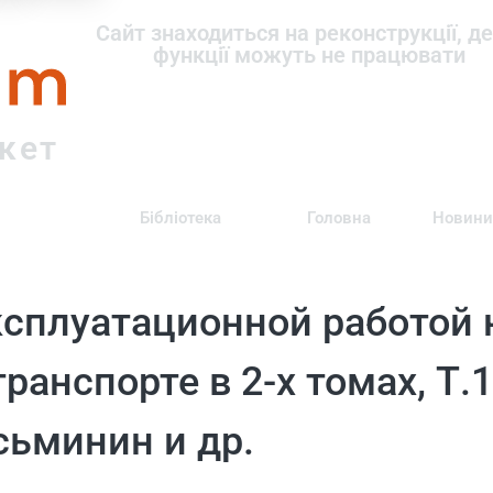
om
Сайт знаходиться на реконструкції, де
функції можуть не працювати
ркет
Бібліотека
Головна
Новини
ксплуатационной работой 
анспорте в 2-х томах, Т.1
Осьминин и др.