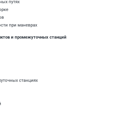
ных путях
орке
ов
ости при маневрах
унктов и промежуточных станций
жуточных станциях
й