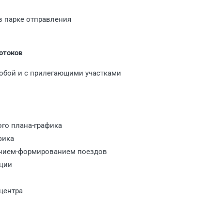
в парке отправления
отоков
собой и с прилегающими участками
ого плана-графика
фика
анием-формированием поездов
нции
 центра