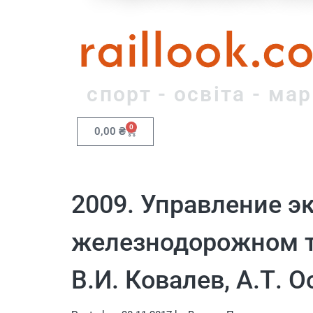
raillook.c
спорт - освіта - ма
0
0,00
₴
2009. Управление э
железнодорожном тр
В.И. Ковалев, А.Т. 