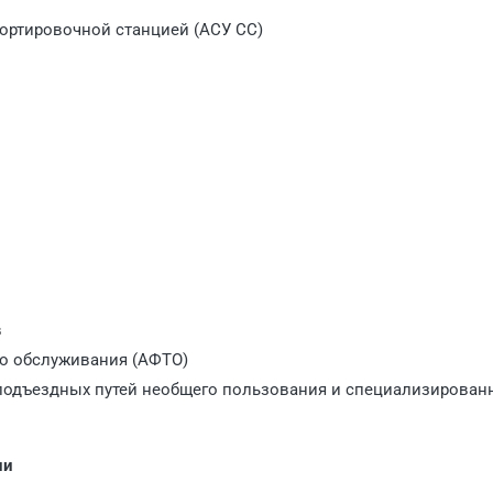
ортировочной станцией (АСУ СС)
в
го обслуживания (АФТО)
 подъездных путей необщего пользования и специализирован
ии