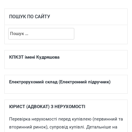
ПОШУК ПО САЙТУ
КПКЗТ імені Кудряшова
Електрорухомий склад (Електронний підручник)
ЮРИСТ (АДВОКАТ) З НЕРУХОМОСТІ
Перевірка нерухомості перед купівлею (первинний та
вторинний ринок), супровід купівлі. Детальніше на