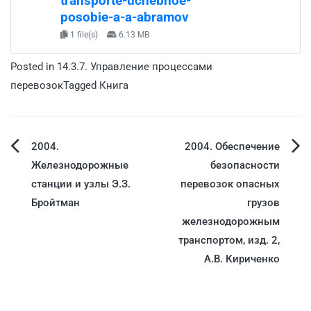
transporte-uchebnoe-
posobie-a-a-abramov
1 file(s)
6.13 MB
Posted in
14.3.7. Управление процессами
перевозок
Tagged
Книга
2004.
2004. Обеспечение
Железнодорожные
безопасности
станции и узлы Э.З.
перевозок опасных
Бройтман
грузов
железнодорожным
транспортом, изд. 2,
А.В. Кириченко