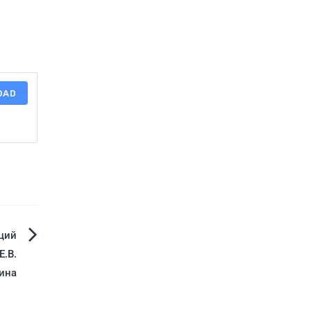
OAD
ций
Е.В.
ина