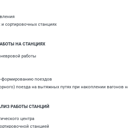
авления
х и сортировочных станциях
РАБОТЫ НА СТАНЦИЯХ
аневровой работы
ию-формированию поездов
орного) поезда на вытяжных путях при накоплении вагонов н
НАЛИЗ РАБОТЫ СТАНЦИЙ
гического центра
сортировочной станцией