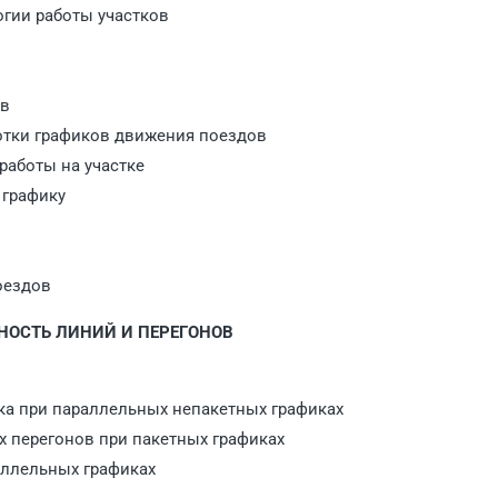
огии работы участков
ов
отки графиков движения поездов
работы на участке
 графику
оездов
БНОСТЬ ЛИНИЙ И ПЕРЕГОНОВ
тка при параллельных непакетных графиках
х перегонов при пакетных графиках
аллельных графиках