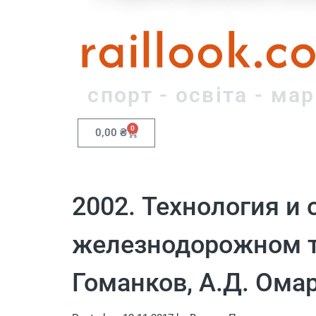
raillook.c
спорт - освіта - ма
0
0,00
₴
2002. Технология и
железнодорожном тр
Гоманков, А.Д. Омар