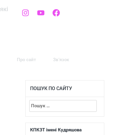
які
Про сайт
Зв’язок
ПОШУК ПО САЙТУ
КПКЗТ імені Кудряшова