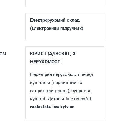
Електрорухомий склад
(Електронний підручник)
ЮРИСТ (АДВОКАТ) З
НОМ
НЕРУХОМОСТІ
Перевірка нерухомості перед
купівлею (первинний та
вторинний ринок), супровід
купівлі. Детальніше на сайті
realestate-law.kyiv.ua