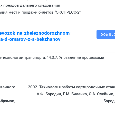
их поездов дальнего следования
ания мест и продажи билетов “ЭКСПРЕСС-2”
erevozok-na-zheleznodorozhnom-
DOWNL
-a-d-omarov-z-s-bekzhanov
е технологии транспорта
,
14.3.7. Управление процессами
ованного
2002. Технология работы сортировочных стан
е
А.Ф. Бородин, Г.М. Биленко, О.А. Олейник, 
Абрамов,
Бород