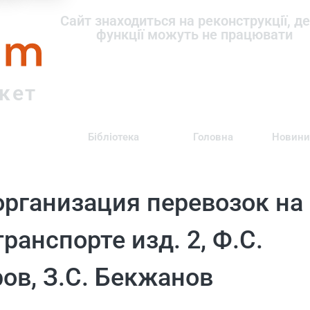
om
Сайт знаходиться на реконструкції, де
функції можуть не працювати
ркет
Бібліотека
Головна
Новини
 организация перевозок на
анспорте изд. 2, Ф.С.
ов, З.С. Бекжанов