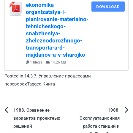
ekonomika-
DOWNLOAD
organizatsiya-i-
planirovanie-materialno-
tehnicheskogo-
snabzheniya-
zheleznodorozhnogo-
transporta-a-d-
majdanov-a-v-sharojko
1 file(s)
14.26 MB
Posted in
14.3.7. Управление процессами
перевозок
Tagged
Книга
1988. Сравнение
1988.
вариантов проектных
Эксплуатационная
решений
работа станций и