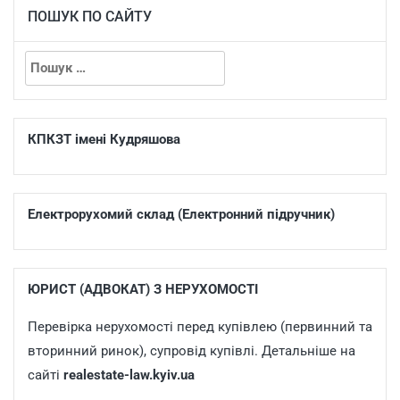
ПОШУК ПО САЙТУ
КПКЗТ імені Кудряшова
Електрорухомий склад (Електронний підручник)
ЮРИСТ (АДВОКАТ) З НЕРУХОМОСТІ
Перевірка нерухомості перед купівлею (первинний та
вторинний ринок), супровід купівлі. Детальніше на
сайті
realestate-law.kyiv.ua