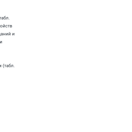
табл.
ройств
даний и
ми
 (табл.