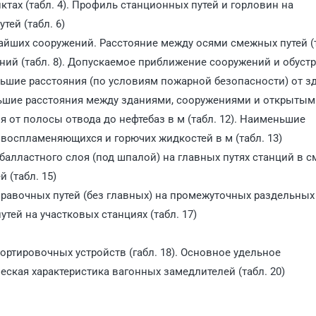
ктах (табл. 4). Профиль станционных путей и горловин на
тей (табл. 6)
жайших сооружений. Расстояние между осями смежных путей (
ений (табл. 8). Допускаемое приближение сооружений и обуст
еньшие расстояния (по условиям пожарной безопасности) от з
еньшие расстояния между зданиями, сооружениями и открыты
я от полосы отвода до нефтебаз в м (табл. 12). Наименьшие
воспламеняющихся и горючих жидкостей в м (табл. 13)
 балластного слоя (под шпалой) на главных путях станций в см
 (табл. 15)
правочных путей (без главных) на промежуточных раздельных
утей на участковых станциях (табл. 17)
ортировочных устройств (габл. 18). Основное удельное
ческая характеристика вагонных замедлителей (табл. 20)