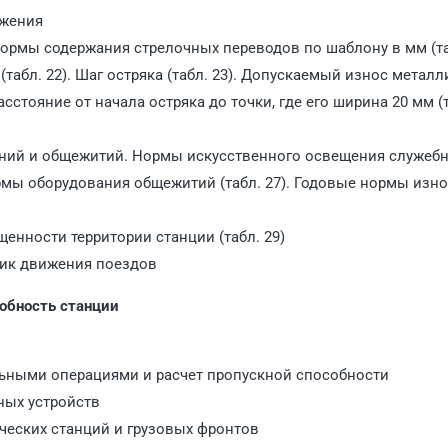
ожения
ормы содержания стрелочных переводов по шаблону в мм (таб
табл. 22). Шаг остряка (табл. 23). Допускаемый износ металл
асстояние от начала остряка до точки, где его ширина 20 мм (
ений и общежитий. Нормы искусственного освещения служебн
ормы оборудования общежитий (табл. 27). Годовые нормы изн
енности территории станции (табл. 29)
фик движения поездов
собность станции
льными операциями и расчет пропускной способности
ных устройств
ческих станций и грузовых фронтов