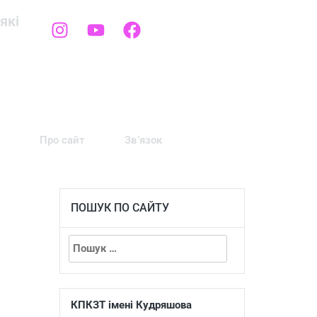
які
Про сайт
Зв’язок
ПОШУК ПО САЙТУ
КПКЗТ імені Кудряшова