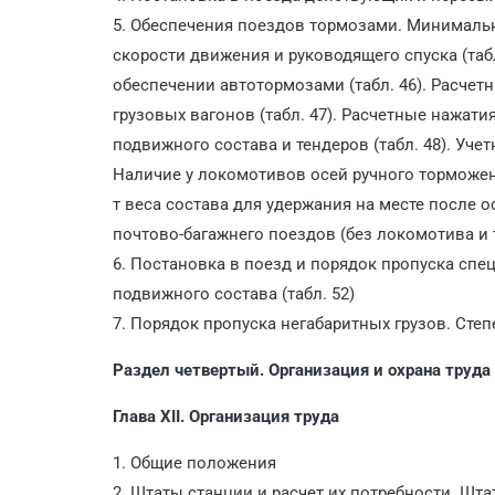
5. Обеспечения поездов тормозами. Минимальн
скорости движения и руководящего спуска (та
обеспечении автотормозами (табл. 46). Расчет
грузовых вагонов (табл. 47). Расчетные нажат
подвижного состава и тендеров (табл. 48). Уче
Наличие у локомотивов осей ручного торможени
т веса состава для удержания на месте после о
почтово-багажнего поездов (без локомотива и т
6. Постановка в поезд и порядок пропуска спе
подвижного состава (табл. 52)
7. Порядок пропуска негабаритных грузов. Степе
Раздел четвертый. Организация и охрана труда
Глава XII. Организация труда
1. Общие положения
2. Штаты станции и расчет их потребности. Шта