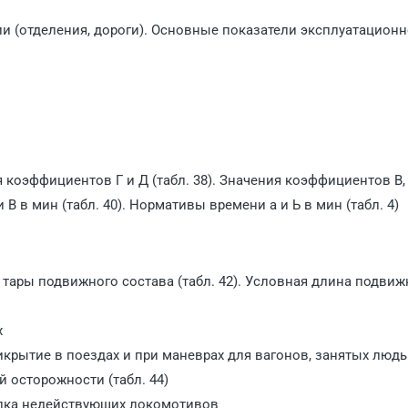
и
ии (отделения, дороги). Основные показатели эксплуатацион
коэффициентов Г и Д (табл. 38). Значения коэффициентов В, 
 В в мин (табл. 40). Нормативы времени а и Ь в мин (табл. 4)
тары подвижного состава (табл. 42). Условная длина подвиж
х
икрытие в поездах и при маневрах для вагонов, занятых люд
й осторожности (табл. 44)
ылка недействующих локомотивов