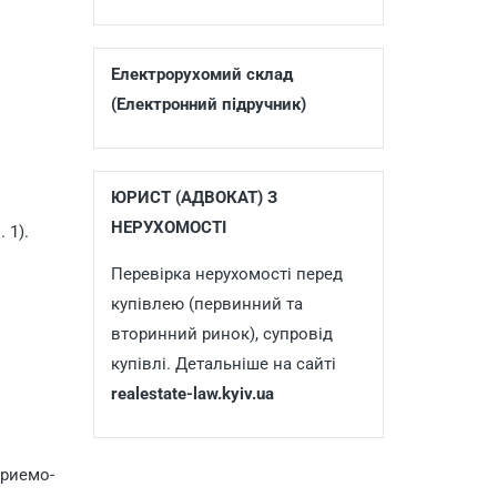
Електрорухомий склад
(Електронний підручник)
ЮРИСТ (АДВОКАТ) З
НЕРУХОМОСТІ
 1).
Перевірка нерухомості перед
купівлею (первинний та
вторинний ринок), супровід
купівлі. Детальніше на сайті
realestate-law.kyiv.ua
приемо-