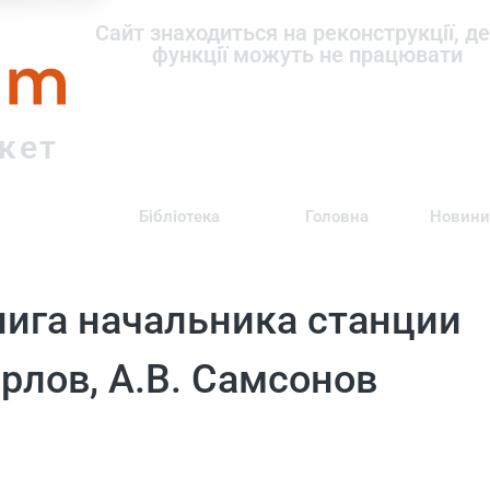
om
Сайт знаходиться на реконструкції, де
функції можуть не працювати
ркет
Бібліотека
Головна
Новини
нига начальника станции
Орлов, А.В. Самсонов