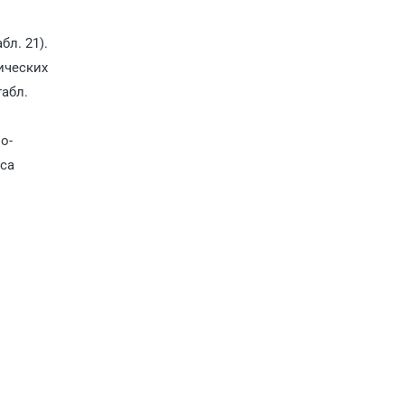
л. 21).
ических
табл.
о-
оса