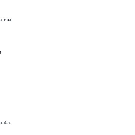
ствах
и
табл.