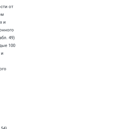
сти от
ом
х и
гонного
бл. 49)
дые 100
 и
ого
 54)