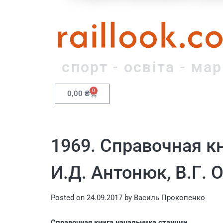
raillook.c
спорт - освіта - ма
0
0,00
₴
1969. Справочная к
И.Д. Антонюк, В.Г. 
Posted on
24.09.2017
by
Василь Прокопенко
Справочная книга начальника станции