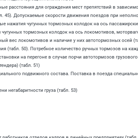
ые расстояния для ограждения мест препятствий в зависимо
бл. 45). Допускаемые скорости движения поездов при неполн
ные нажатия чугунных тормозных колодок на ось пассажирски
ия чугунных тормозных колодок на ось локомотивов, моторва
тный вес локомотивов и наличие у них автотормозных осей (та
я (табл. 50). Потребное количество ручных тормозов на каж
становки на перегоне в случае порчи автотормозов грузового
ендера) (табл. 51)
циального подвижного состава. Поставка в поезда специальн
ни негабаритности груза (табл. 53)
т работников отделов кадров в линейных предприятиях (табл.