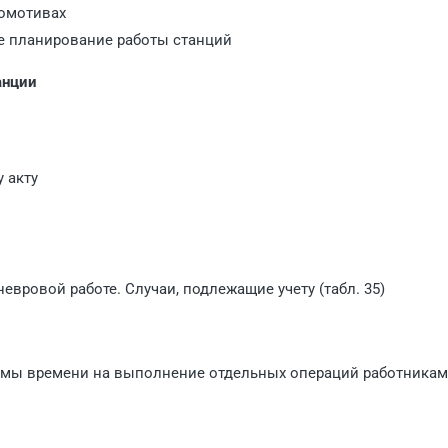
комотивах
е планирование работы станций
анции
 акту
невровой работе. Случаи, подлежащие учету (табл. 35)
ормы времени на выполнение отдельных операций работника