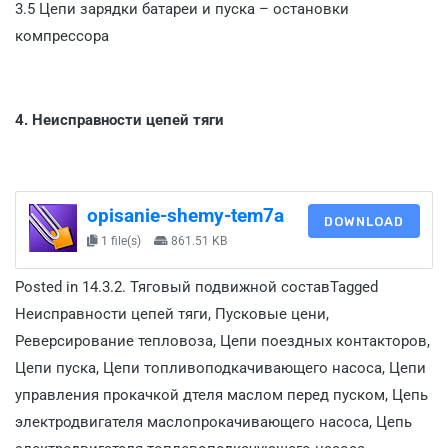
3.5 Цепи зарядки батареи и пуска – остановки
компрессора
4. Неисправности цепей тяги
opisanie-shemy-tem7a
DOWNLOAD
1 file(s)
861.51 KB
Posted in
14.3.2. Тяговый подвижной состав
Tagged
Неисправности цепей тяги
,
Пусковые цени
,
Реверсирование тепловоза
,
Цепи поездных контакторов
,
Цепи пуска
,
Цепи топливоподкачивающего насоса
,
Цепи
управления прокачкой дтеля маслом перед пуском
,
Цепь
электродвигателя маслопрокачивающего насоса
,
Цепь