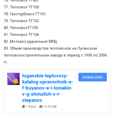
76. Тепловоз ТГМ2
77. Тепловоз ТГ100
78. Газотурбовоз ГТ101
79. Тепловоз ТГ102
80. ТепловозТГ105
81. Тепловоз ТГ106
82. Мотовоз рудничный МРД
83. Объем производства тепловозов на Луганском
тепловозостроительном заводе в период с 1956 по 2006
гг.
luganskie-teplovozy-
DOWNLOAD
katalog-spravochnik-a-
f-buyanov-e-i-lomakin-
v-g-shmulich-v-r-
stepanov
1 file(s)
16.39 MB