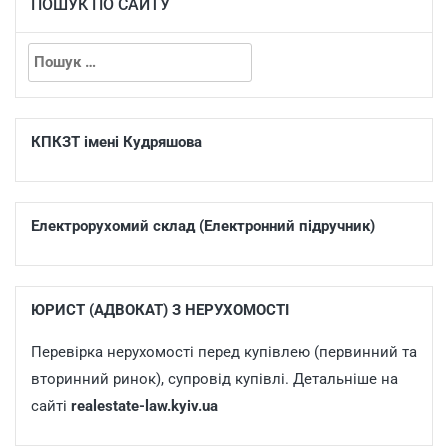
ПОШУК ПО САЙТУ
КПКЗТ імені Кудряшова
Електрорухомий склад (Електронний підручник)
ЮРИСТ (АДВОКАТ) З НЕРУХОМОСТІ
Перевірка нерухомості перед купівлею (первинний та
вторинний ринок), супровід купівлі. Детальніше на
сайті
realestate-law.kyiv.ua