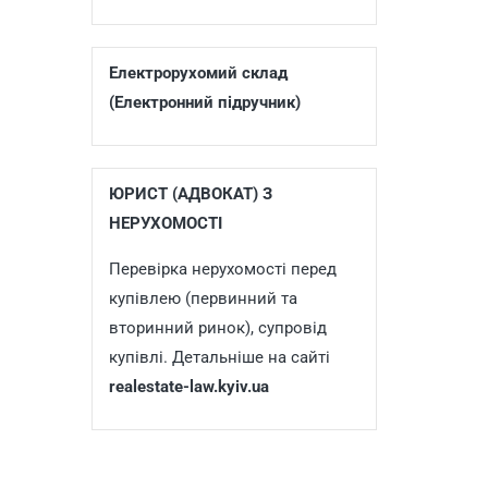
Електрорухомий склад
(Електронний підручник)
ЮРИСТ (АДВОКАТ) З
НЕРУХОМОСТІ
Перевірка нерухомості перед
купівлею (первинний та
вторинний ринок), супровід
купівлі. Детальніше на сайті
realestate-law.kyiv.ua