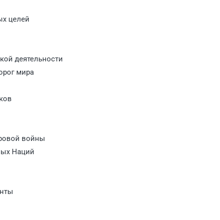
ых целей
кой деятельности
орог мира
ков
ировой войны
ных Наций
енты