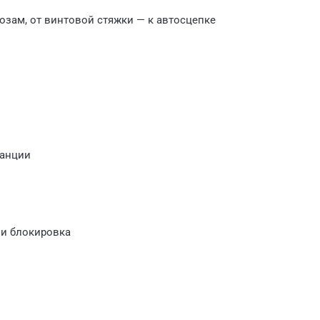
озам, от винтовой стяжки — к автосцепке
танции
 и блокировка