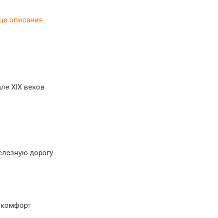
нце описания.
ле XIX веков
елезную дорогу
 комфорт