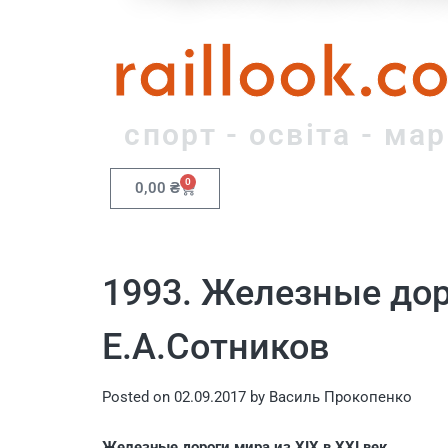
raillook.c
спорт - освіта - ма
0
0,00
₴
1993. Железные доро
Е.А.Сотников
Posted on
02.09.2017
by
Василь Прокопенко
Железные дороги мира из XIX в XXI век.