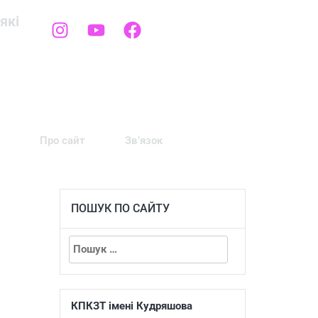
які
Про сайт
Зв’язок
ПОШУК ПО САЙТУ
КПКЗТ імені Кудряшова