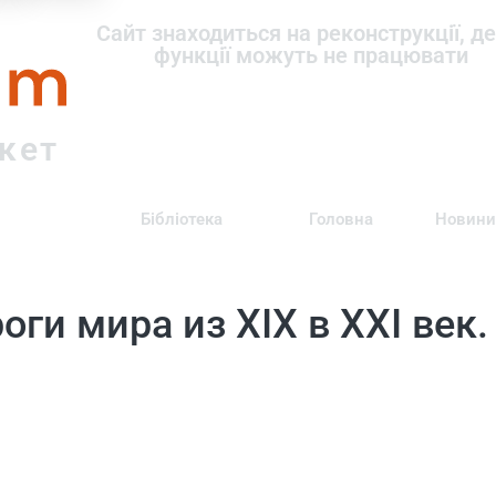
om
Сайт знаходиться на реконструкції, де
функції можуть не працювати
ркет
Бібліотека
Головна
Новини
ги мира из XIX в XXI век.