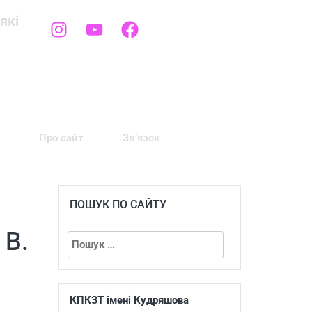
які
Про сайт
Зв’язок
ПОШУК ПО САЙТУ
 В.
КПКЗТ імені Кудряшова