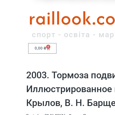
raillook.c
спорт - освіта - ма
0
0,00
₴
2003. Тормоза подви
Иллюстрированное по
Крылов, В. Н. Барще