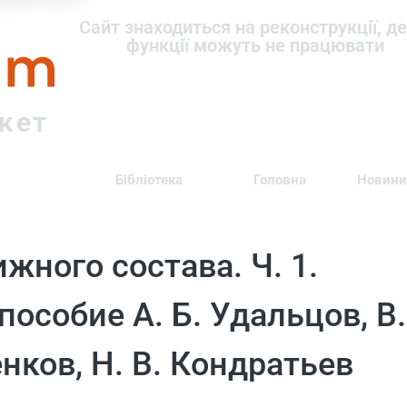
om
Сайт знаходиться на реконструкції, де
функції можуть не працювати
ркет
Бібліотека
Головна
Новини
жного состава. Ч. 1.
собие А. Б. Удальцов, В.
нков, Н. В. Кондратьев