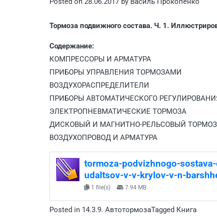
Posted on
28.06.2017
by
Василь Прокопенко
Тормоза подвижного состава. Ч. 1. Иллюстриро
Содержание:
КОМПРЕССОРЫ И АРМАТУРА
ПРИБОРЫ УПРАВЛЕНИЯ ТОРМОЗАМИ
ВОЗДУХОРАСПРЕДЕЛИТЕЛИ
ПРИБОРЫ АВТОМАТИЧЕСКОГО РЕГУЛИРОВАНИ
ЭЛЕКТРОПНЕВМАТИЧЕСКИЕ ТОРМОЗА
ДИСКОВЫЙ И МАГНИТНО-РЕЛЬСОВЫЙ ТОРМО
ВОЗДУХОПРОВОД И АРМАТУРА
tormoza-podvizhnogo-sostava-c
udaltsov-v-v-krylov-v-n-barsh
1 file(s)
7.94 MB
Posted in
14.3.9. Автотормоза
Tagged
Книга