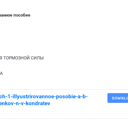
ванное пособие
Я ТОРМОЗНОЙ СИЛЫ
ЗА
h-1-illyustrirovannoe-posobie-a-b-
DOWNL
henkov-n-v-kondratev