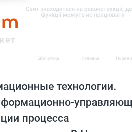
om
Сайт знаходиться на реконструкції, де
функції можуть не працювати
ркет
Бібліотека
Головна
Новини
мационные технологии.
информационно-управляю
ации процесса