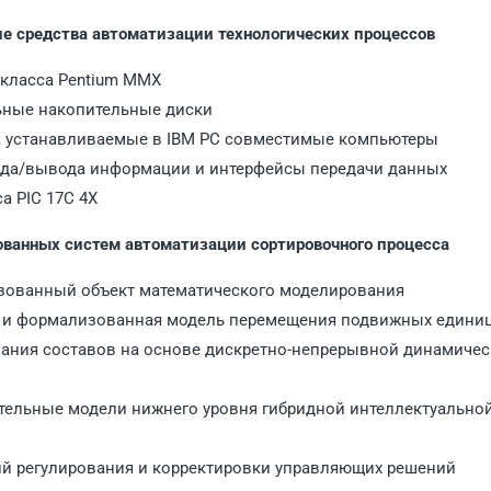
е средства автоматизации технологических процессов
класса Pentium MMX
льные накопительные диски
ия, устанавливаемые в IBM PC совместимые компьютеры
ввода/вывода информации и интерфейсы передачи данных
а PIC 17C 4X
рованных систем автоматизации сортировочного процесса
изованный объект математического моделирования
х и формализованная модель перемещения подвижных едини
вания составов на основе дискретно-непрерывной динамиче
ительные модели нижнего уровня гибридной интеллектуально
ий регулирования и корректировки управляющих решений