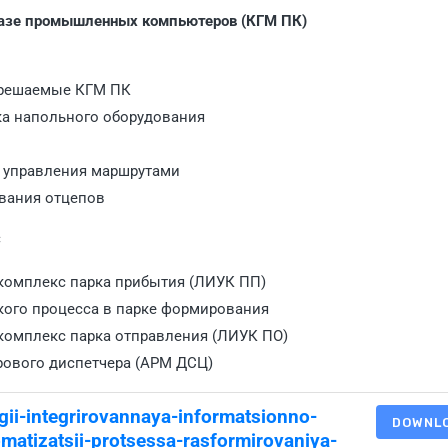
базе промышленных компьютеров (КГМ ПК)
, решаемые КГМ ПК
вка напольного оборудования
 управления маршрутами
ывания отцепов
С
комплекс парка прибытия (ЛИУК ПП)
кого процесса в парке формирования
омплекс парка отправления (ЛИУК ПО)
рового диспетчера (АРМ ДСЦ)
ii-integrirovannaya-informatsionno-
DOWNL
atizatsii-protsessa-rasformirovaniya-