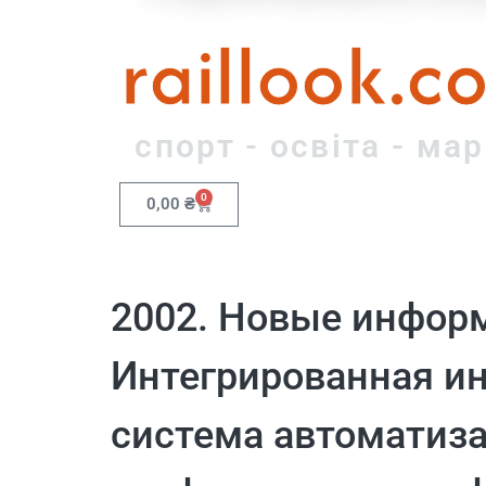
raillook.c
спорт - освіта - ма
0
0,00
₴
2002. Новые инфор
Интегрированная 
система автоматиз