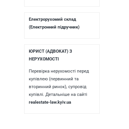
Електрорухомий склад
(Електронний підручник)
ЮРИСТ (АДВОКАТ) З
НЕРУХОМОСТІ
Перевірка нерухомості перед
купівлею (первинний та
вторинний ринок), супровід
купівлі. Детальніше на сайті
realestate-law.kyiv.ua