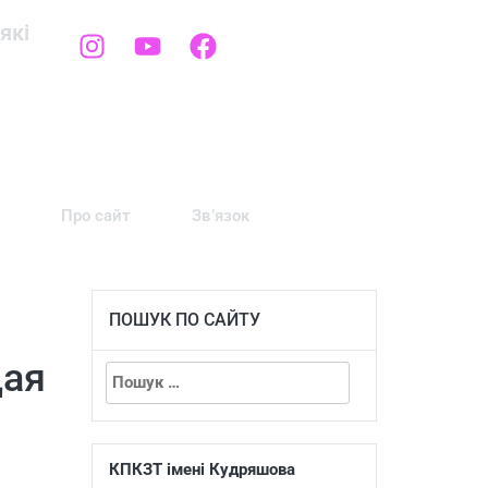
які
Про сайт
Зв’язок
ПОШУК ПО САЙТУ
щая
КПКЗТ імені Кудряшова