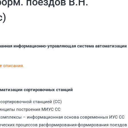
орм. поездов В.Н.
c)
ванная информационно-управляющая система автоматизации
це описания.
оматизации сортировочных станций
я сортировочной станцией (СС)
принципы построения МИУС СС
комплексы – информационная основа современных ИУС СС
гических процессов расформирования-формирования поездов