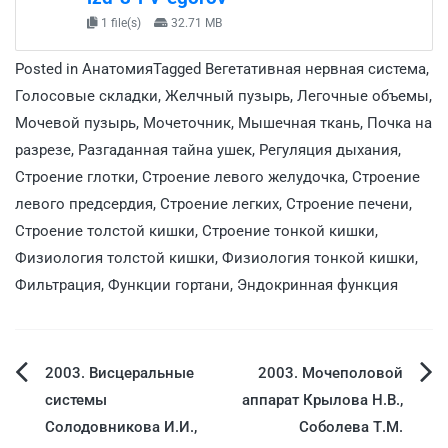
1 file(s)
32.71 MB
Posted in
Анатомия
Tagged
Вегетативная нервная система
,
Голосовые складки
,
Желчный пузырь
,
Легочные объемы
,
Мочевой пузырь
,
Мочеточник
,
Мышечная ткань
,
Почка на
разрезе
,
Разгаданная тайна ушек
,
Регуляция дыхания
,
Строение глотки
,
Строение левого желудочка
,
Строение
левого предсердия
,
Строение легких
,
Строение печени
,
Строение толстой кишки
,
Строение тонкой кишки
,
Физиология толстой кишки
,
Физиология тонкой кишки
,
Фильтрация
,
Функции гортани
,
Эндокринная функция
2003. Висцеральные
2003. Мочеполовой
системы
аппарат Крылова Н.В.,
Солодовникова И.И.,
Соболева Т.М.