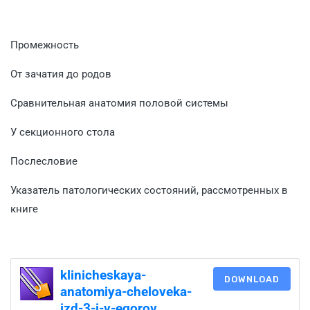
Промежность
От зачатия до родов
Сравнительная анатомия половой системы
У секционного стола
Послесловие
Указатель патологических состояний, рассмотренных в
книге
klinicheskaya-
DOWNLOAD
anatomiya-cheloveka-
izd-3-i-v-egorov