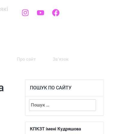
які
Про сайт
Зв’язок
а
ПОШУК ПО САЙТУ
КПКЗТ імені Кудряшова