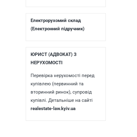
Електрорухомий склад
(Електронний підручник)
ЮРИСТ (АДВОКАТ) З
НЕРУХОМОСТІ
Перевірка нерухомості перед
купівлею (первинний та
вторинний ринок), супровід
купівлі. Детальніше на сайті
realestate-law.kyiv.ua