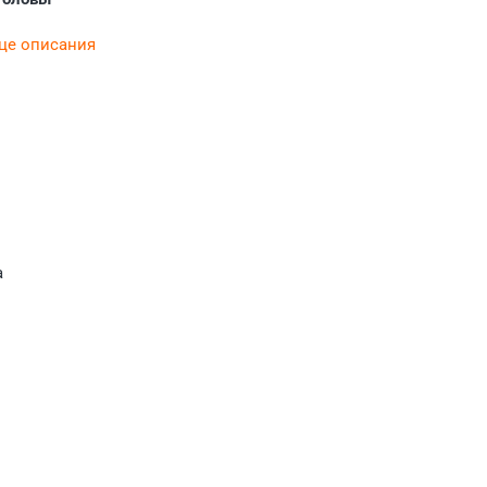
нце описания
а