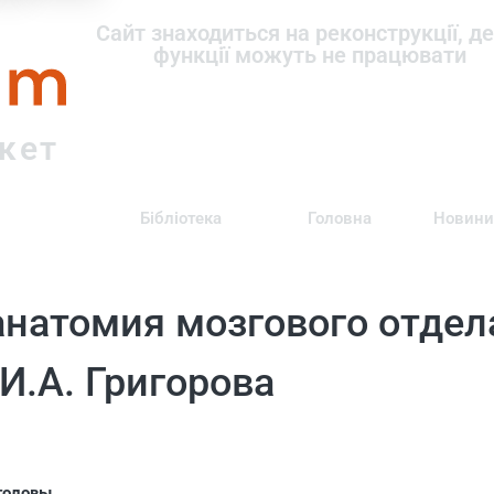
om
Сайт знаходиться на реконструкції, де
функції можуть не працювати
ркет
Бібліотека
Головна
Новини
анатомия мозгового отдел
И.А. Григорова
 головы