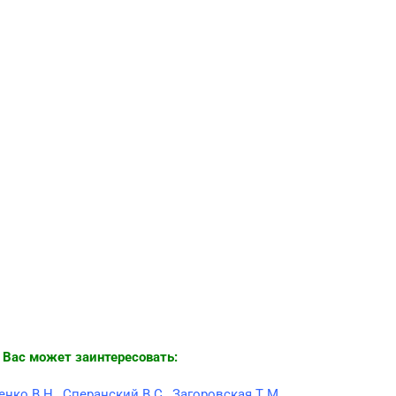
 Вас может заинтересовать:
нко В.Н., Сперанский В.С., Загоровская Т.М.