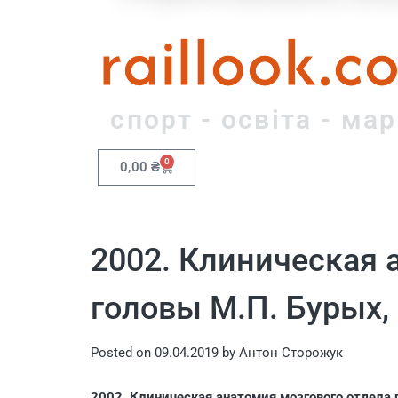
raillook.c
спорт - освіта - ма
0
0,00
₴
2002. Клиническая 
головы М.П. Бурых, 
Posted on
09.04.2019
by
Антон Сторожук
2002. Клиническая анатомия мозгового отдела