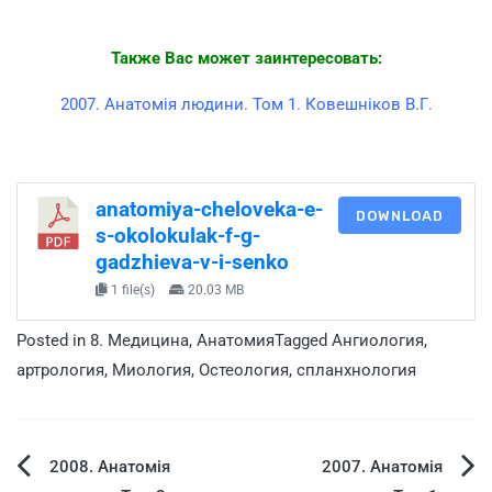
Также Вас может заинтересовать:
2007. Анатомія людини. Том 1. Ковешніков В.Г.
anatomiya-cheloveka-e-
DOWNLOAD
s-okolokulak-f-g-
gadzhieva-v-i-senko
1 file(s)
20.03 MB
Posted in
8. Медицина
,
Анатомия
Tagged
Ангиология
,
артрология
,
Миология
,
Остеология
,
спланхнология
2008. Анатомія
2007. Анатомія