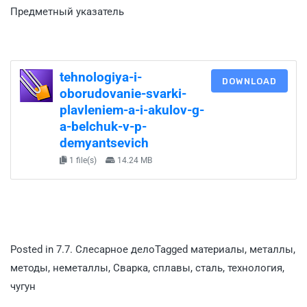
Предметный указатель
tehnologiya-i-
DOWNLOAD
oborudovanie-svarki-
plavleniem-a-i-akulov-g-
a-belchuk-v-p-
demyantsevich
1 file(s)
14.24 MB
Posted in
7.7. Слесарное дело
Tagged
материалы
,
металлы
,
методы
,
неметаллы
,
Сварка
,
сплавы
,
сталь
,
технология
,
чугун