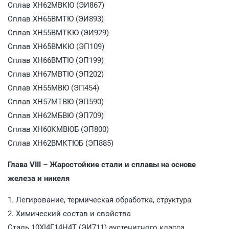
Сплав ХН62МВКЮ (ЭИ867)
Сплав ХН65ВМТЮ (ЭИ893)
Сплав ХН55ВМТКЮ (ЭИ929)
Сплав ХН65ВМКЮ (ЭП109)
Сплав ХН66ВМТЮ (ЭП199)
Сплав ХН67МВТЮ (ЭП202)
Сплав ХН55МВЮ (ЭП454)
Сплав ХН57МТВЮ (ЭП590)
Сплав ХН62МБВЮ (ЭП709)
Сплав ХН60КМВЮБ (ЭП800)
Сплав ХН62ВМКТЮБ (ЭП885)
Глава VIII – Жаростойкие стали и сплавы на основе
железа и никеля
1. Легирование, термическая обработка, структура
2. Химический состав и свойства
Сталь 10ХІ4Г14Н4Т (ЭИ711) аустенитного класса