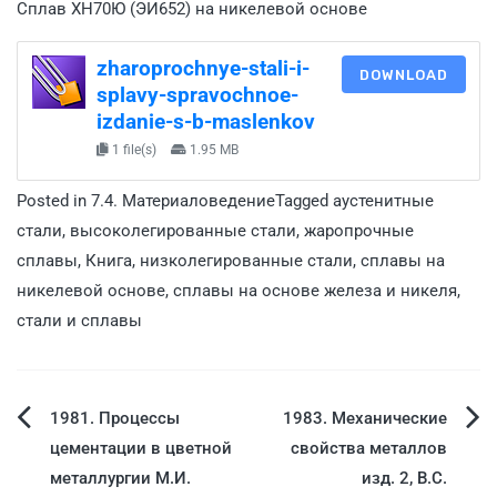
Сплав ХН70Ю (ЭИ652) на никелевой основе
zharoprochnye-stali-i-
DOWNLOAD
splavy-spravochnoe-
izdanie-s-b-maslenkov
1 file(s)
1.95 MB
Posted in
7.4. Материаловедение
Tagged
аустенитные
стали
,
высоколегированные стали
,
жаропрочные
сплавы
,
Книга
,
низколегированные стали
,
сплавы на
никелевой основе
,
сплавы на основе железа и никеля
,
стали и сплавы
1981. Процессы
1983. Механические
цементации в цветной
свойства металлов
металлургии М.И.
изд. 2, В.С.