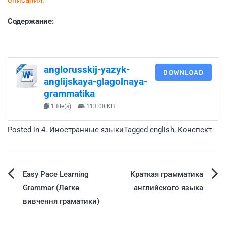
Содержание:
anglorusskij-yazyk-
DOWNLOAD
anglijskaya-glagolnaya-
grammatika
1 file(s)
113.00 KB
Posted in
4. Иностранные языки
Tagged
english
,
Конспект
Easy Pace Learning
Краткая грамматика
Grammar (Легке
английского языка
вивчення граматики)