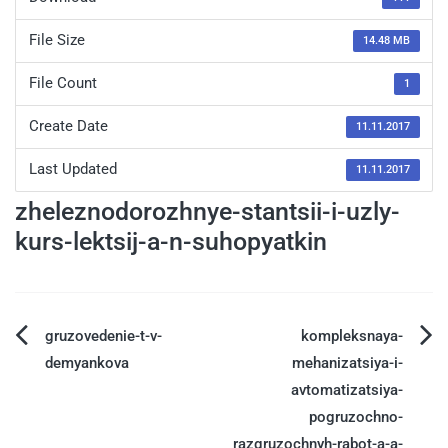
File Size
14.48 MB
File Count
1
Create Date
11.11.2017
Last Updated
11.11.2017
zheleznodorozhnye-stantsii-i-uzly-
kurs-lektsij-a-n-suhopyatkin
gruzovedenie-t-v-
kompleksnaya-
demyankova
mehanizatsiya-i-
avtomatizatsiya-
pogruzochno-
razgruzochnyh-rabot-a-a-