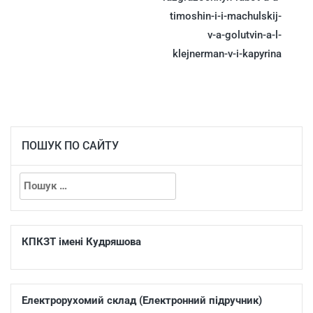
timoshin-i-i-machulskij-
v-a-golutvin-a-l-
klejnerman-v-i-kapyrina
ПОШУК ПО САЙТУ
КПКЗТ імені Кудряшова
Електрорухомий склад (Електронний підручник)