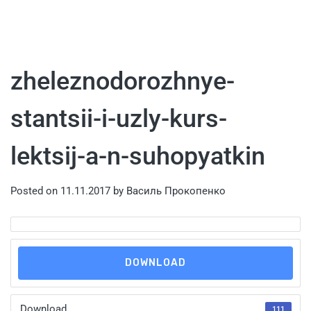
zheleznodorozhnye-
stantsii-i-uzly-kurs-
lektsij-a-n-suhopyatkin
Posted on
11.11.2017
by
Василь Прокопенко
DOWNLOAD
Download
111