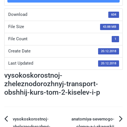
Download
604
File Size
43.88 MB
File Count
1
Create Date
20.12.2018
Last Updated
20.12.2018
vysokoskorostnoj-
zheleznodorozhnyj-transport-
obshhij-kurs-tom-2-kiselev-i-p
vysokoskorostnoj-
anatomiya-severnogo-
zheleznodorozhnyj-
olenya-a-i-akaevskij