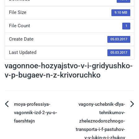
File Size
9.10 MB
File Count
1
Create Date
05.03.2017
Last Updated
05.03.2017
vagonnoe-hozyajstvo-v-i-gridyushko-
v-p-bugaev-n-z-krivoruchko
moya-professiya-
vagony-uchebnik-dlya-
vagonnik-izd-2-yu-o-
tehnikumov-
faershtejn
zheleznodorozhnogo-
transporta-i-f-pastuhov-
v-v-lukin-n-i-zhukov