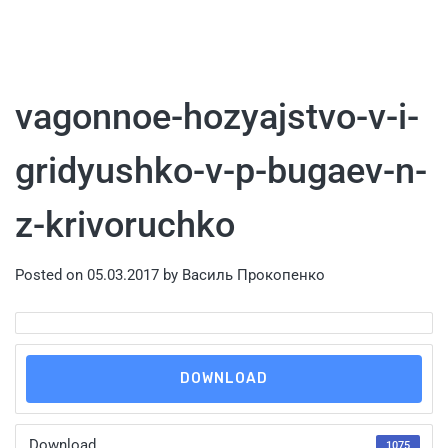
vagonnoe-hozyajstvo-v-i-
gridyushko-v-p-bugaev-n-
z-krivoruchko
Posted on
05.03.2017
by
Василь Прокопенко
DOWNLOAD
Download
1075