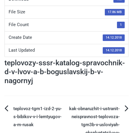
File Size
17.86 MB
File Count
1
Create Date
14.12.2018
Last Updated
14.12.2018
teplovozy-sssr-katalog-spravochnik-
d-v-lvov-a-b-boguslavskij-b-v-
nagornyj
teplovoz-tgm1-izd-2-yu-
kak-obnaruzhit-i-ustranit-
s-bibikov-v-i-lemtyugov-
neispravnost-teplovoza-
a-m-rusak
tgm3b-v-usloviyah-
ekspluatatsii-v-v-