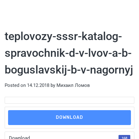
teplovozy-sssr-katalog-
spravochnik-d-v-lvov-a-b-
boguslavskij-b-v-nagornyj
Posted on
14.12.2018
by
Михаил Ломов
DOWNLOAD
Download
168