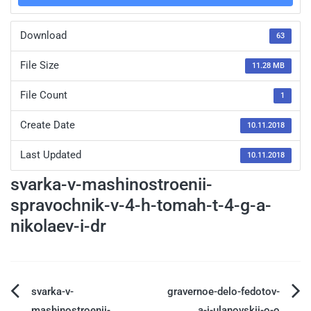
Download
63
File Size
11.28 MB
File Count
1
Create Date
10.11.2018
Last Updated
10.11.2018
svarka-v-mashinostroenii-
spravochnik-v-4-h-tomah-t-4-g-a-
nikolaev-i-dr
svarka-v-
gravernoe-delo-fedotov-
mashinostroenii-
a-i-ulanovskij-o-o