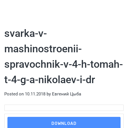
svarka-v-
mashinostroenii-
spravochnik-v-4-h-tomah-
t-4-g-a-nikolaev-i-dr
Posted on
10.11.2018
by
Евгений Цыба
DOWNLOAD