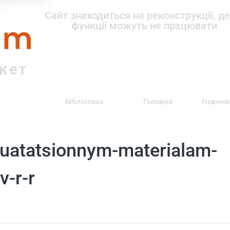
om
Сайт знаходиться на реконструкції, де
функції можуть не працювати
ркет
Бібліотека
Головна
Новини
luatatsionnym-materialam-
v-r-r