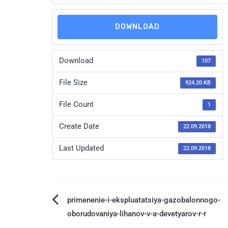
DOWNLOAD
Download
107
File Size
924.20 KB
File Count
1
Create Date
22.09.2018
Last Updated
22.09.2018
primenenie-i-ekspluatatsiya-gazobalonnogo-
oborudovaniya-lihanov-v-a-devetyarov-r-r