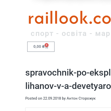
raillook.c
спорт - освіта - ма
0
0,00
₴
spravochnik-po-eksp
lihanov-v-a-devetyaro
Posted on
22.09.2018
by
Антон Сторожук