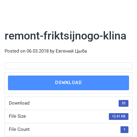
remont-friktsijnogo-klina
Posted on
06.03.2018
by
Евгений Цыба
DOWNLOAD
Download
33
File Size
12.41 KB
File Count
1