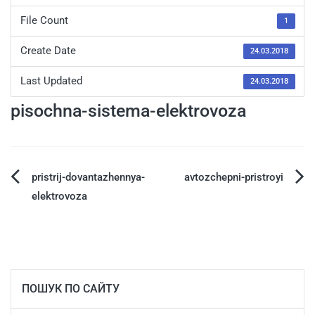
File Count
1
Create Date
24.03.2018
Last Updated
24.03.2018
pisochna-sistema-elektrovoza
pristrij-dovantazhennya-
avtozchepni-pristroyi
elektrovoza
ПОШУК ПО САЙТУ