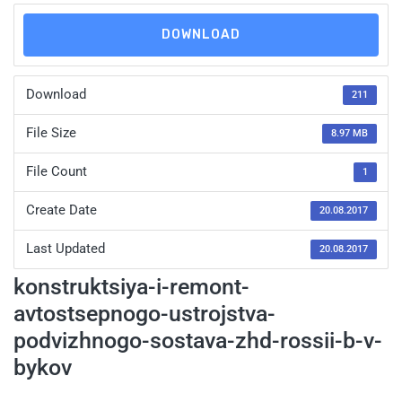
DOWNLOAD
Download
211
File Size
8.97 MB
File Count
1
Create Date
20.08.2017
Last Updated
20.08.2017
konstruktsiya-i-remont-
avtostsepnogo-ustrojstva-
podvizhnogo-sostava-zhd-rossii-b-v-
bykov