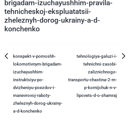
brigadam-izuchayushhim-pravila-
tehnicheskoj-ekspluatatsii-
zheleznyh-dorog-ukrainy-a-d-
konchenko
konspekt-v-pomoshh-
tehnologiya-galuzi-i-
lokomotivnym-brigadam-
tehnichni-zasobi-
izuchayushhim-
zaliznichnogo-
instruktsiyu-po-
transportu-chastina-2-m-
dvizheniyu-poezdov-i-
p-kornijchuk-n-v-
manevrovoj-raboty-
lipovets-d-o-shamraj
zheleznyh-dorog-ukrainy-
a-d-konchenko