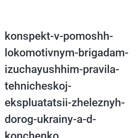
konspekt-v-pomoshh-
lokomotivnym-brigadam-
izuchayushhim-pravila-
tehnicheskoj-
ekspluatatsii-zheleznyh-
dorog-ukrainy-a-d-
konchenko