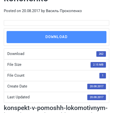
Posted on
20.08.2017
by
Василь Прокопенко
DOWNLOAD
Download
262
File Size
2.15 MB
File Count
1
Create Date
20.08.2017
Last Updated
20.08.2017
konspekt-v-pomoshh-lokomotivnym-